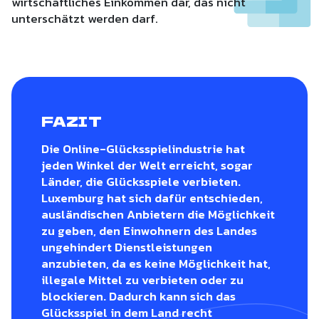
wirtschaftliches Einkommen dar, das nicht
unterschätzt werden darf.
FAZIT
Die Online-Glücksspielindustrie hat
jeden Winkel der Welt erreicht, sogar
Länder, die Glücksspiele verbieten.
Luxemburg hat sich dafür entschieden,
ausländischen Anbietern die Möglichkeit
zu geben, den Einwohnern des Landes
ungehindert Dienstleistungen
anzubieten, da es keine Möglichkeit hat,
illegale Mittel zu verbieten oder zu
blockieren. Dadurch kann sich das
Glücksspiel in dem Land recht