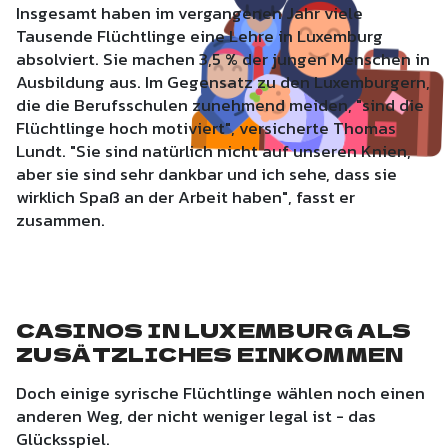
Insgesamt haben im vergangenen Jahr viele
Tausende Flüchtlinge eine Lehre in Luxemburg
absolviert. Sie machen 3,5 % der jungen Menschen in
Ausbildung aus. Im Gegensatz zu den Luxemburgern,
die die Berufsschulen zunehmend meiden, "sind die
Flüchtlinge hoch motiviert", versicherte Thomas
Lundt. "Sie sind natürlich nicht auf unseren Knien,
aber sie sind sehr dankbar und ich sehe, dass sie
wirklich Spaß an der Arbeit haben", fasst er
zusammen.
CASINOS IN LUXEMBURG ALS
ZUSÄTZLICHES EINKOMMEN
Doch einige syrische Flüchtlinge wählen noch einen
anderen Weg, der nicht weniger legal ist - das
Glücksspiel.