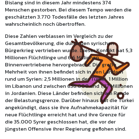
Bislang sind in diesem Jahr mindestens 374
Menschen gestorben. Bei diesem Tempo werden die
geschätzten 3.770 Todesfälle des letzten Jahres
wahrscheinlich noch übertroffen.
Diese Zahlen verblassen im Vergleich zu der
Gesamtbevölkerung, die durch den syrischen
Bürgerkrieg vertrieben wurde. Dieser Konflikt hat 5,3
Millionen Flüchtlinge und 6,6 Millionen
Binnenvertriebene hervorgebracht. Die große
Mehrheit von ihnen befindet sich in den Ländern
rund um Syrien: 2,5 Millionen in der Türkei, 1 Million
im Libanon und zwischen 636.000 und 1,27 Millionen
in Jordanien. Diese Länder befinden sich am Rande
der Belastungsgrenze. Darüber hinaus hat die Türkei
angekündigt, dass sie ihre Aufnahmekapazität für
neue Flüchtlinge erreicht hat und ihre Grenze für
die 35.000 Syrer geschlossen hat, die vor der
jüngsten Offensive ihrer Regierung geflohen sind.